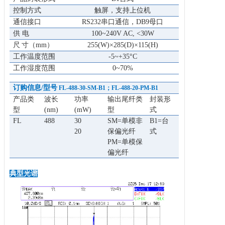
控制方式
触屏，支持上位机
通信接口
RS232串口通信，DB9母口
供 电
100~240V AC, <30W
尺
寸
（mm）
255(W)×285(D)×115(H)
工作温度范围
-5~+35°C
工作湿度范围
0~70%
订购信息/型号
FL-
488
-
30-
SM-B
1；
FL-
488
-
20-P
M-B
1
产品类
波长
功率
输出尾纤类
封装形
型
(nm)
(mW)
型
式
FL
488
30
SM=单模非
B1=台
20
保偏光纤
式
PM=单模保
偏光纤
典型光谱