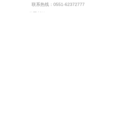
联系热线：0551-62372777
公司邮箱：sales@max-ray.net
销售咨询：王经理 13033093091
销售咨询：陈经理 18214731253
服务时间：周一至周日
联系地址：合肥市望江西路900号中安创谷A3楼713、711室
微信公众号
手机端
Copyright @ 2023 脉锐光电 版权所有
皖ICP备20004204号-1
皖公网安备34019202000815号