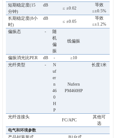
等效
短期稳定度(15
dB
≤ ±0.02
≤±0.5%
分钟)
等效
长期稳定度(8小
dB
≤ ±0.05
≤±1.2%
时)
偏振态
-
随
机
线偏振
偏
振
偏振消光比PER
dB
-
≥10
光纤类型
-
N
长度1米
uf
er
n
Nufern
46
PM460HP
0
H
P
光纤连接头
其他可
FC/APC
选
电气和环境参数
产品封装形式
B1台式