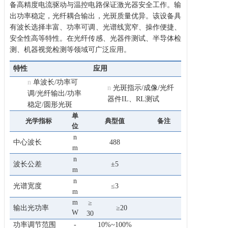
备高精度电流驱动与温控电路保证激光器安全工作。输
出功率稳定，光纤耦合输出，光斑质量优异。该设备具
有波长选择丰富、功率可调、光谱线宽窄、操作便捷、
安全性高等特性。在光纤传感、光器件测试、半导体检
测、机器视觉检测等领域可广泛应用。
特性
应用
n
单波长/功率可
n
光斑指示/成像/光纤
调/光纤输出/功率
器件IL、
RL测试
稳定/圆形光斑
单
光学指标
典型值
备注
位
n
中心波长
488
m
n
波长公差
±5
m
n
光谱宽度
≤3
m
m
≥
输出光功率
≥20
W
30
功率调节范围
-
10%~100%