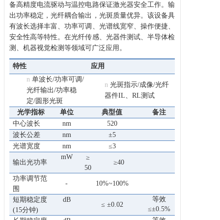
备高精度电流驱动与温控电路保证激光器安全工作。输
出功率稳定，光纤耦合输出，光斑质量优异。该设备具
有波长选择丰富、功率可调、光谱线宽窄、操作便捷、
安全性高等特性。在光纤传感、光器件测试、半导体检
测、机器视觉检测等领域可广泛应用。
特性
应用
n
单波长/功率可调/
n
光斑指示/成像/光纤
光纤输出/功率稳
器件IL、
RL测试
定/圆形光斑
光学指标
单位
典型值
备注
中心波长
nm
520
波长公差
nm
±5
光谱宽度
nm
≤3
mW
≥
输出光功率
≥40
50
功率
调节范
-
10%~100%
围
等效
短期稳定度
dB
≤ ±0.02
≤±0.5%
(15分钟)