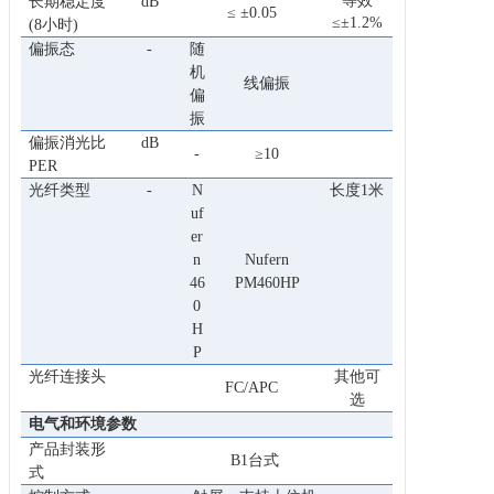
等效
长期稳定度
dB
≤ ±0.05
≤±1.2%
(8小时)
偏振态
-
随
机
线偏振
偏
振
偏振消光比
dB
-
≥10
PER
光纤类型
-
N
长度1米
uf
er
n
Nufern
46
PM460HP
0
H
P
光纤连接头
其他可
FC/APC
选
电气和环境参数
产品封装形
B1台式
式