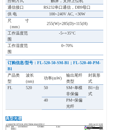
控制方式
触屏，支持上位机
通信接口
RS232串口通信，DB9母口
供 电
100~240V AC, <30W
尺
寸
255(W)×285(D)×115(H)
（mm）
工作温度范
-5~+35°C
围
工作湿度范
0~70%
围
订购信息/型号
：
FL-
520
-
50-
SM-B
1；
FL-
520
-
40-P
M-
B
1
产品类
波长
输出尾纤
封装形
功率(mW)
型
(nm)
类型
式
FL
520
50
SM=单模
B1=台
非保偏
式
40
PM=保偏
光纤
典型光谱