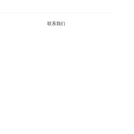
联系我们
联系热线：0551-62372777
公司邮箱：sales@max-ray.net
销售咨询：王经理 13033093091
销售咨询：陈经理 18214731253
服务时间：周一至周日
联系地址：合肥市望江西路900号中安创谷A3楼713、711室
微信公众号
手机端