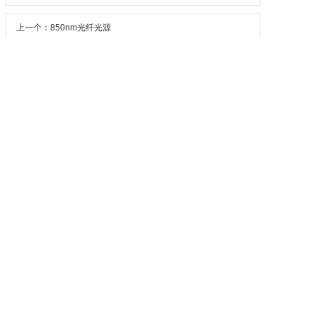
上一个：850nm光纤光源
下一个：940nm光纤光源
联系我们
联系热线：0551-62372777
公司邮箱：sales@max-ray.net
销售咨询：王经理 13033093091
销售咨询：陈经理 18214731253
服务时间：周一至周日
联系地址：合肥市望江西路900号中安创谷A3楼713、711室