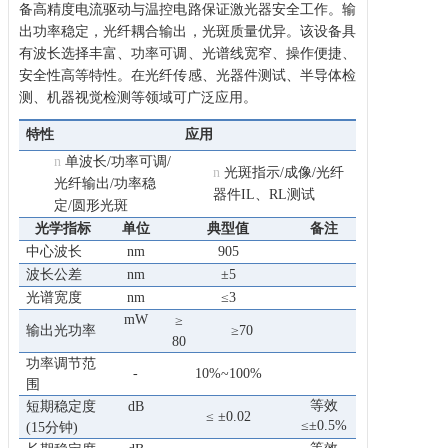
备高精度电流驱动与温控电路保证激光器安全工作。输
出功率稳定，光纤耦合输出，光斑质量优异。该设备具
有波长选择丰富、功率可调、光谱线宽窄、操作便捷、
安全性高等特性。在光纤传感、光器件测试、半导体检
测、机器视觉检测等领域可广泛应用。
特性
应用
n
单波长/功率可调/
n
光斑指示/成像/光纤
光纤输出/功率稳
器件IL、RL测试
定/圆形光斑
光学指标
单位
典型值
备注
中心波长
nm
905
波长公差
nm
±5
光谱宽度
nm
≤3
mW
≥
输出光功率
≥70
80
功率
调节范
-
10%~100%
围
等效
短期稳定度
dB
≤ ±0.02
≤±0.5%
(15分钟)