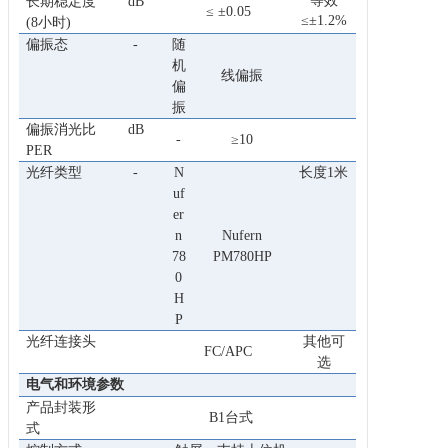
等效
长期稳定度
dB
≤ ±0.05
≤±1.2%
(8小时)
偏振态
-
随
机
线偏振
偏
振
偏振消光比
dB
-
≥10
PER
光纤类型
-
N
长度1米
uf
er
n
Nufern
78
PM780HP
0
H
P
光纤连接头
其他可
FC/APC
选
电气和环境参数
产品封装形
B1台式
式