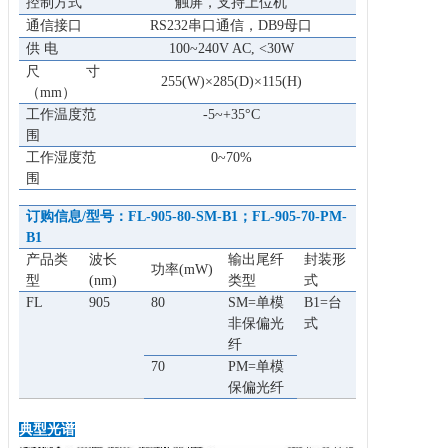
控制方式
触屏，支持上位机
通信接口
RS232串口通信，DB9母口
供 电
100~240V AC, <30W
尺
寸
255(W)×285(D)×115(H)
（mm）
工作温度范
-5~+35°C
围
工作湿度范
0~70%
围
订购信息/型号
：
FL-905
-80
-
SM-B
1；
FL-905
-70
-P
M-
B
1
产品类
波长
输出尾纤
封装形
功率(mW)
型
(nm)
类型
式
FL
905
80
SM=单模
B1=台
非保偏光
式
纤
70
PM=
单模
保偏光纤
典型光谱