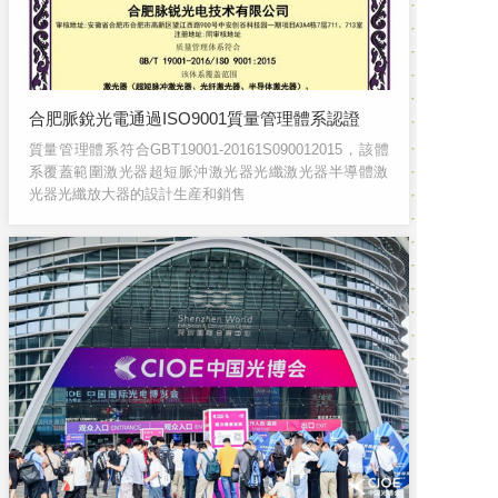
合肥脈銳光電通過ISO9001質量管理體系認證
質量管理體系符合GBT19001-20161S090012015，該體
系覆蓋範圍激光器超短脈沖激光器光纖激光器半導體激
光器光纖放大器的設計生産和銷售