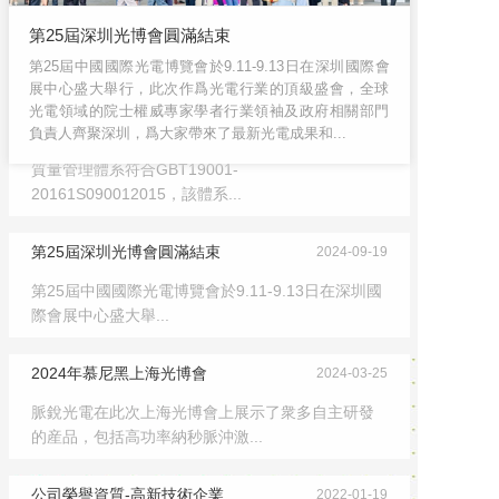
第25屆深圳光博會圓滿結束
第25屆中國國際光電博覽會於9.11-9.13日在深圳國際會
展中心盛大舉行，此次作爲光電行業的頂級盛會，全球
光電領域的院士權威專家學者行業領袖及政府相關部門
合肥脈銳光電通過ISO9001質...
2024-12-26
負責人齊聚深圳，爲大家帶來了最新光電成果和...
質量管理體系符合GBT19001-
20161S090012015，該體系...
第25屆深圳光博會圓滿結束
2024-09-19
第25屆中國國際光電博覽會於9.11-9.13日在深圳國
際會展中心盛大舉...
2024年慕尼黑上海光博會
2024-03-25
脈銳光電在此次上海光博會上展示了衆多自主研發
的産品，包括高功率納秒脈沖激...
公司榮譽資質-高新技術企業
2022-01-19