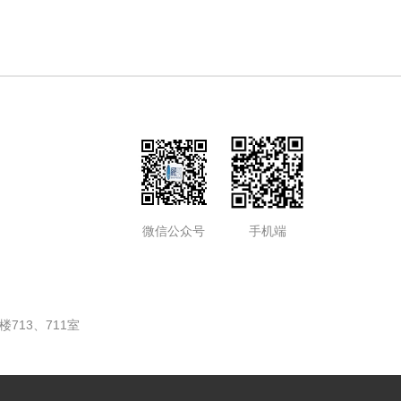
微信公众号
手机端
713、711室