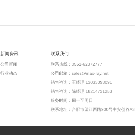
新闻资讯
联系我们
公司新闻
联系热线：0551-62372777
行业动态
公司邮箱：sales@max-ray.net
销售咨询：王经理 13033093091
销售咨询：陈经理 18214731253
服务时间：周一至周日
联系地址：合肥市望江西路900号中安创谷A3楼