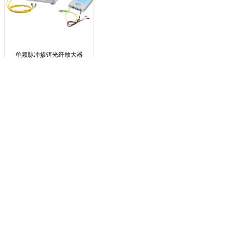
单频脉冲掺铒光纤放大器
联系我们
联系热线：0551-62372777
公司邮箱：sales@max-ray.net
销售咨询：王经理 13033093091
销售咨询：陈经理 18214731253
服务时间：周一至周日
联系地址：合肥市望江西路900号中安创谷A3楼713、711室